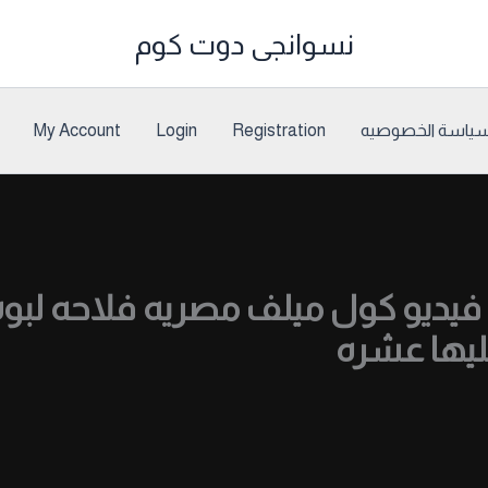
نسوانجى دوت كوم
ياسة الخصوصيه
Registration
Login
My Account
لكامل 9 دقايق فيديو كول ميلف مصريه فلاح
ليها عشره