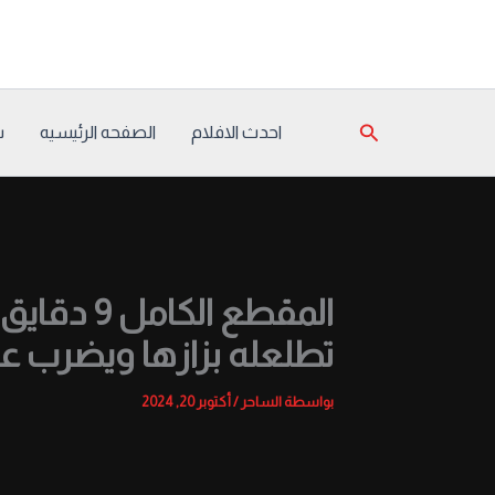
خطي
لى
لمحتوى
البحث
احدث الافلام
الصفحه الرئيسيه
س
المقطع ا
تطلعله بزازها ويضرب ع
بواسطة
الساحر
/
أكتوبر 20, 2024