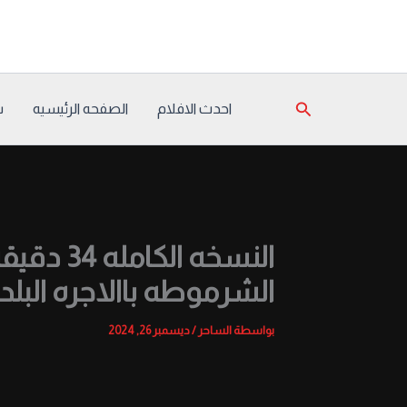
خطي
لى
لمحتوى
البحث
احدث الافلام
الصفحه الرئيسيه
س
النسخه 
الشرموطه باالاجره البلد
بواسطة
الساحر
/
ديسمبر 26, 2024