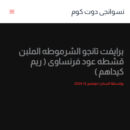
خطي
نسوانجى دوت كوم
لى
لمحتوى
برايفت تانجو الشرموطه الملبن
قشطه عود فرنساوى ( ريم
كيداهم )
بواسطة
الساحر
/
نوفمبر 12, 2024