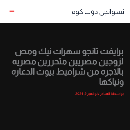
خطي
نسوانجى دوت كوم
لى
لمحتوى
برايفت تانجو سهرات نيك ومص
لزوجين مصريين متحررين مصريه
بالاجره من شراميط بيوت الدعاره
ونياكها
بواسطة
الساحر
/
نوفمبر 9, 2024