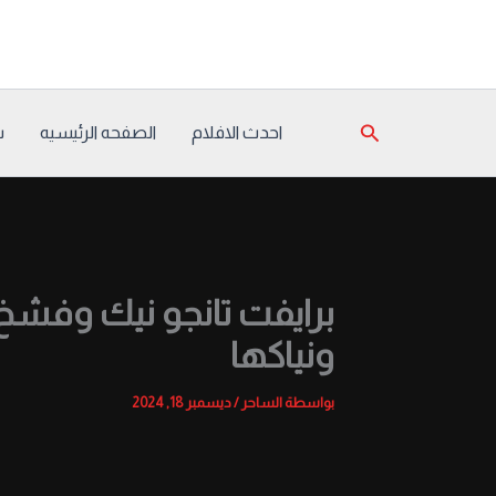
خطي
لى
لمحتوى
البحث
احدث الافلام
الصفحه الرئيسيه
س
برايفت تانجو نيك وفش
ونياكها
بواسطة
الساحر
/
ديسمبر 18, 2024