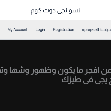
نسوانجى دوت كوم
ياسة الخصوصيه
Registration
Login
My Account
ن افجر ما يكون وظهور وشها وتقو
وج يجى فى طيزك