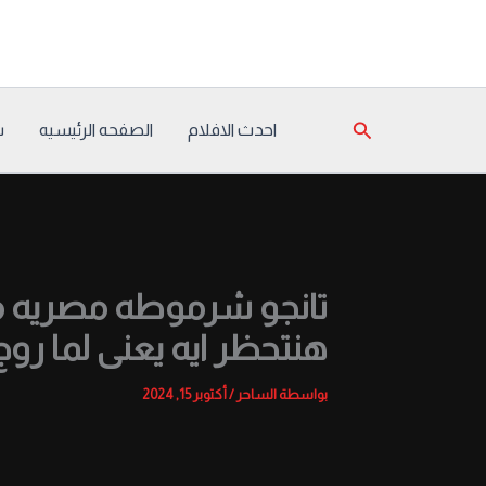
خطي
لى
لمحتوى
البحث
احدث الافلام
الصفحه الرئيسيه
س
تانجو شرموطه مصريه م
هنتحظر ايه يعنى لما ر
بواسطة
الساحر
/
أكتوبر 15, 2024