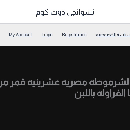
نسوانجى دوت كوم
ياسة الخصوصيه
Registration
Login
My Account
لشرموطه مصريه عشرينيه قمر من 
فراوله باللبن