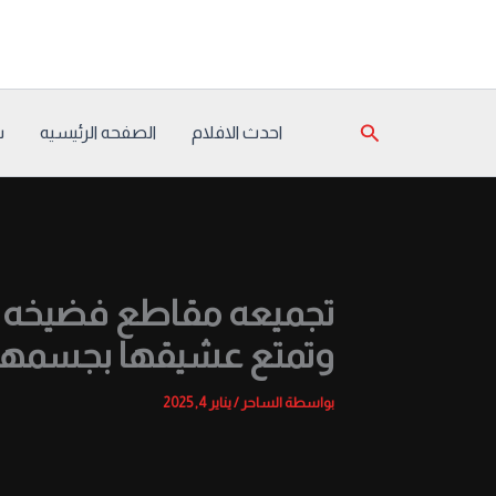
خطي
لى
لمحتوى
البحث
احدث الافلام
الصفحه الرئيسيه
س
تجميعه مقاطع فضيخه 
وتمتع عشيقها بجسمها ال
بواسطة
الساحر
/
يناير 4, 2025