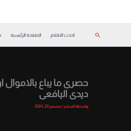
خطي
لى
لمحتوى
البحث
احدث الافلام
الصفحه الرئيسيه
س
حصرى ما يباع بالاموال ا
ديدى اليافعى
بواسطة
الساحر
/
ديسمبر 20, 2024