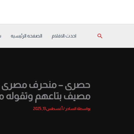
خطي
لى
لمحتوى
البحث
احدث الافلام
الصفحه الرئيسيه
س
حصرى – منحرف مصرى دي
مصيف بتاعهم وتقوله من
بواسطة
الساحر
/
أغسطس 13, 2025