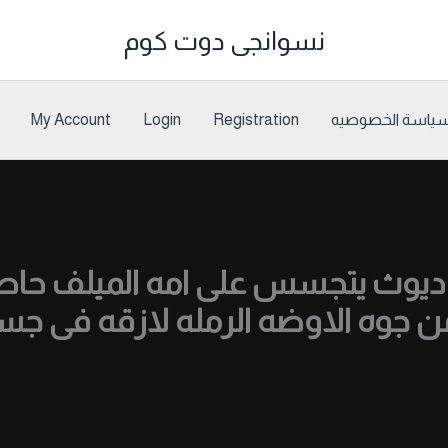
نسوانجى دوت كوم
ياسة الخصوصيه
Registration
Login
My Account
وث يتجسس على امه الميلف حاطط
 جوه الاوضه الرمله لازقه فى جس