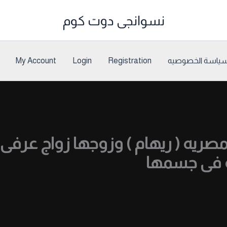
نسوانجى دوت كوم
ياسة الخصوصيه
Registration
Login
My Account
يه ( ريهام ) وزوجها زواج عرفى
ه فى جسمها