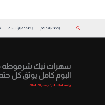
خطي
لى
لمحتوى
البحث
احدث الافلام
الصفحه الرئيسيه
س
سهرات نيك شرموطه مصر
البوم كامل يوثق كل حت
بواسطة
الساحر
/
نوفمبر 20, 2024