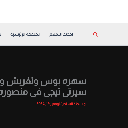
خطي
لى
لمحتوى
البحث
احدث الافلام
الصفحه الرئيسيه
س
سهره بوس وتفريش ومت
سيرتى تيجى فى منصوره 
بواسطة
الساحر
/
نوفمبر 19, 2024