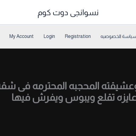
نسوانجى دوت كوم
ياسة الخصوصيه
Registration
Login
My Account
شيقته المحجبه المحترمه فى شق
يزه تقلع ويبوس ويفرش فيها