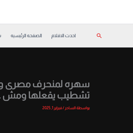
خطي
لى
لمحتوى
البحث
احدث الافلام
الصفحه الرئيسيه
س
سهره لمنحرف مصرى وع
تشطيب يقعلها ومش عا
بواسطة
الساحر
/
فبراير 1, 2025