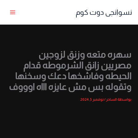
خطي
نسوانجى دوت كوم
لى
لمحتوى
سهره متعه وزنق لزوجين
مصريين زانق الشرموطه قدام
الحيطه وفاشخها دعك وسخنها
وتقوله بس مش عايزه اااه اوووف
بواسطة
الساحر
/
نوفمبر 5, 2024