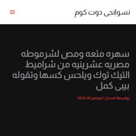
خطي
نسوانجى دوت كوم
لى
لمحتوى
سهره متعه ومص لشرموطه
مصريه عشرينيه من شراميط
التيك توك ويلحس كسها وتقوله
بيبى كمل
بواسطة
الساحر
/
نوفمبر 18, 2024