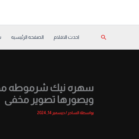
خطي
لى
لمحتوى
البحث
احدث الافلام
الصفحه الرئيسيه
س
سهره نيك شرموطه مصريه 
ويصورها تصوير مخفى
بواسطة
الساحر
/
ديسمبر 14, 2024