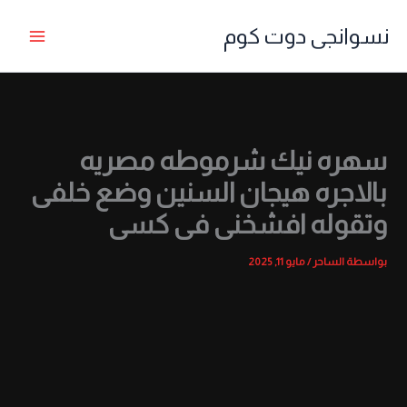
خطي
نسوانجى دوت كوم
لى
لمحتوى
سهره نيك شرموطه مصريه
بالاجره هيجان السنين وضع خلفى
وتقوله افشخنى فى كسى
بواسطة
الساحر
/
مايو 11, 2025