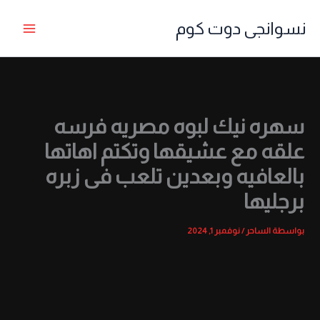
خطي
نسوانجى دوت كوم
لى
لمحتوى
سهره نيك لبوه مصريه فرسه
علقه مع عشيقها وتكتم اهاتها
بالعافيه وبعدين تلعب فى زبره
برجليها
بواسطة
الساحر
/
نوفمبر 1, 2024