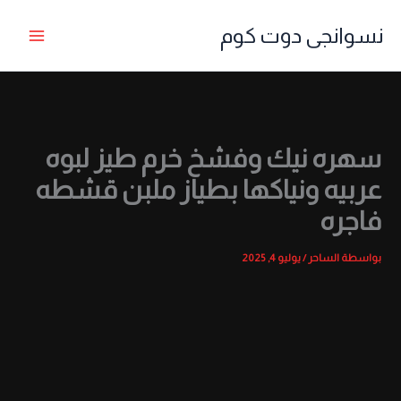
خطي
نسوانجى دوت كوم
لى
لمحتوى
سهره نيك وفشخ خرم طيز لبوه
عربيه ونياكها بطياز ملبن قشطه
فاجره
بواسطة
الساحر
/
يوليو 4, 2025