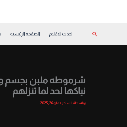
خطي
لى
لمحتوى
البحث
احدث الافلام
الصفحه الرئيسيه
س
شرموطه ملبن بجسم ور
نياكها لحد لما تنزلهم
بواسطة
الساحر
/
مايو 26, 2025