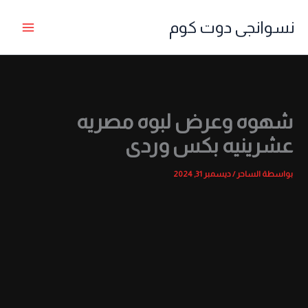
خطي
نسوانجى دوت كوم
لى
لمحتوى
شهوه وعرض لبوه مصريه
عشرينيه بكس وردى
بواسطة
الساحر
/
ديسمبر 31, 2024