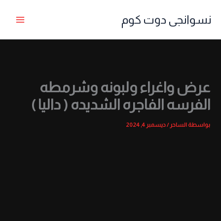
خطي
نسوانجى دوت كوم
لى
لمحتوى
عرض واغراء ولبونه وشرمطه
الفرسه الفاجره الشديده ( داليا )
بواسطة
الساحر
/
ديسمبر 4, 2024