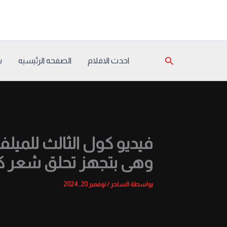
خطي
لى
لمحتوى
البحث
احدث الافلام
الصفحه الرئيسيه
س
فيديو كول الثالث للميل
وهى بتجهز تحلق شعر كس
بواسطة
الساحر
/
نوفمبر 20, 2024