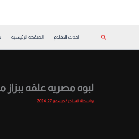
خطي
لى
لمحتوى
البحث
احدث الافلام
الصفحه الرئيسيه
س
لبوه مصريه علقه ببزا
بواسطة
الساحر
/
ديسمبر 27, 2024