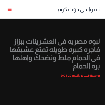
خطي
نسوانجى دوت كوم
لى
لمحتوى
لبوه مصريه فى العشرينات ببزاز
فاجره كبيره طويله تمتع عشيقها
فى الحمام ملط وتضحك واهلها
بره الحمام
بواسطة
الساحر
/
أكتوبر 20, 2024