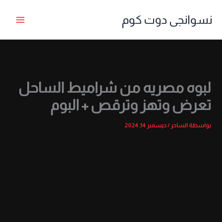
خطي
نسوانجى دوت كوم
لى
لمحتوى
لبوه مصريه من شراميط الساحل
تعرض وتهز وترقص + البوم
بواسطة
الساحر
/
ديسمبر 14, 2024