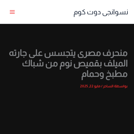
خطي
نسوانجى دوت كوم
لى
لمحتوى
منحرف مصرى يتجسس على جارته
الميلف بقميص نوم من شباك
مطبخ وحمام
بواسطة
الساحر
/
مايو 22, 2025