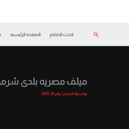
خطي
لى
لمحتوى
البحث
احدث الافلام
الصفحه الرئيسيه
س
ميلف مصريه بلدى شرموط
بواسطة
الساحر
/
يناير 10, 2025