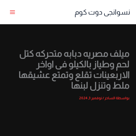
خطي
نسوانجى دوت كوم
لى
لمحتوى
ميلف مصريه دبابه متحركه كتل
لحم وطياز بالكيلو فى اواخر
الاربعينات تقلع وتمتع عشيقها
ملط وتنزل لبنها
بواسطة
الساحر
/
نوفمبر 3, 2024