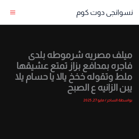
خطي
نسوانجى دوت كوم
لى
لمحتوى
ميلف مصريه شرموطه بلدى
فاجره بمدافع بزاز تمتع عشيقها
ملط وتقوله خخخ يالا يا حسام يلا
يبن الزانيه ع الصبح
بواسطة
الساحر
/
مايو 27, 2025