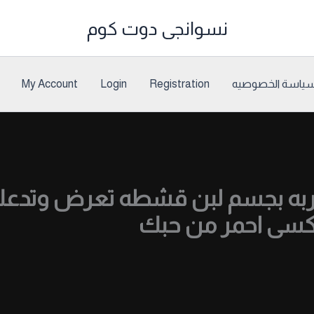
نسوانجى دوت كوم
ياسة الخصوصيه
Registration
Login
My Account
بربه بجسم لبن قشطه تعرض وتدعك
ه كسى احمر من حبك