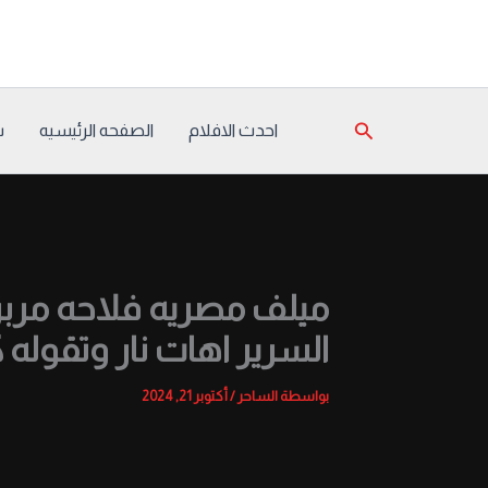
خطي
لى
لمحتوى
البحث
احدث الافلام
الصفحه الرئيسيه
س
ميلف مصريه فلاحه مر
السرير اهات نار وتقول
بواسطة
الساحر
/
أكتوبر 21, 2024