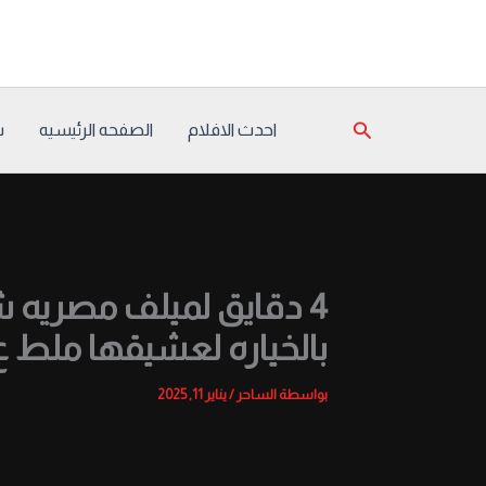
خطي
لى
لمحتوى
البحث
احدث الافلام
الصفحه الرئيسيه
س
4 دقايق لميلف مصريه 
بالخياره لعشيقها ملط ع
بواسطة
الساحر
/
يناير 11, 2025