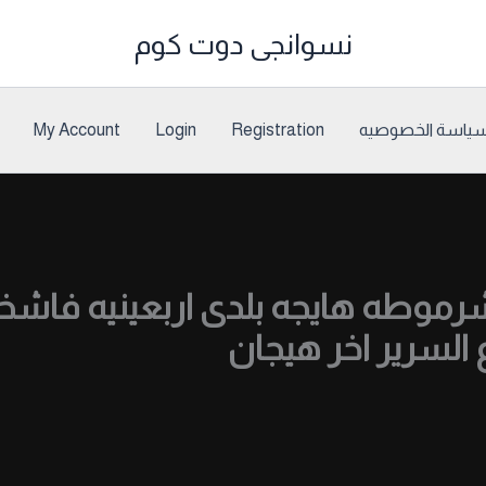
نسوانجى دوت كوم
ياسة الخصوصيه
Registration
Login
My Account
شرموطه هايجه بلدى اربعينيه فا
 السرير اخر هيجان