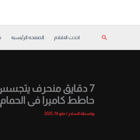
خطي
لى
لمحتوى
البحث
احدث الافلام
الصفحه الرئيسيه
س
7 دقايق منحرف يتجسس
حاطط كاميرا فى الحمام
بواسطة
الساحر
/
مايو 14, 2025