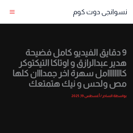
خطي
نسوانجى دوت كوم
لى
لمحتوى
9 دقايق الفيديو كامل فضيحة
هدير عبدالرازق و اوتاكا التيكتوكر
كاااااااامل سهرة اخر جمدااان كلها
مص ولحس و نيك هتمتعك
بواسطة
الساحر
/
أغسطس 19, 2025