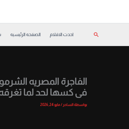
خطي
لى
لمحتوى
البحث
احدث الافلام
الصفحه الرئيسيه
س
الفاجرة المصريه الشرم
فى كسها لحد لما تغرقه
بواسطة
الساحر
/
مايو 24, 2026