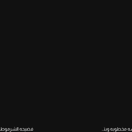
شرموطه مصريه زينب العشرينيه بكس مقفول لسه مخطوبه وبتمتع خطيبها بخرم طيزها وجسمها وكسها المقفول وتروق على زبره