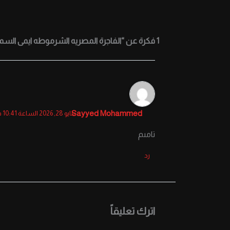
1 فكرة عن “الفاجرة المصريه الشرموطه ايمى السمراء القمر بتتشرمط لعشيقها وتغنى وتفشخ فى كسها لحد لما تغرقه لبن من كتر شهوتها”
Sayyed Mohammed
مايو 28, 2026 الساعة 10:41 م
تامىم
رد
اترك تعليقاً