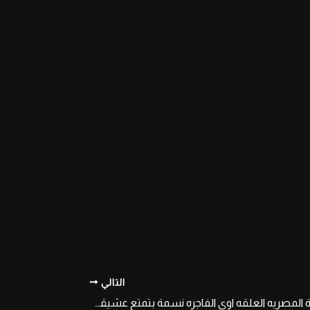
التالي
فضيحه الشرموطة المصريه العلقه اوى الفاجره نسمة بتمتع عشيقها بجسمها وتنيك كسها بخياره واهات نار وشرمطه وتقوله دخله اوى اااه