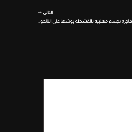
التالي
شرموطه مصريه فاجره بجسم مهلبيه بالقشطه بوشها على التانجو تهز بقميص النوم والبراه وحلماتها طالعه