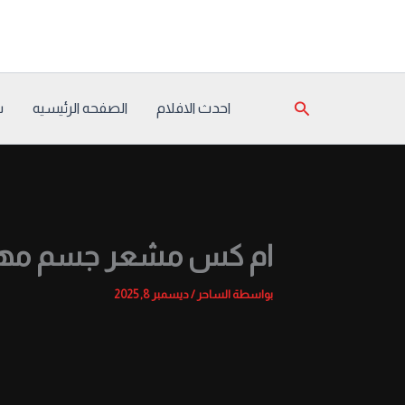
خطي
لى
لمحتوى
البحث
احدث الافلام
الصفحه الرئيسيه
س
ام كس مشعر جسم مهل
بواسطة
الساحر
/
ديسمبر 8, 2025