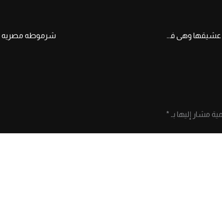
ميلف مصريه شرموطه بلدى اربعينيه ام رحمه تمتع عشيقها وهى فى الحمام بتاخد الدوش بتاعها
مية مشار إليها بـ
*