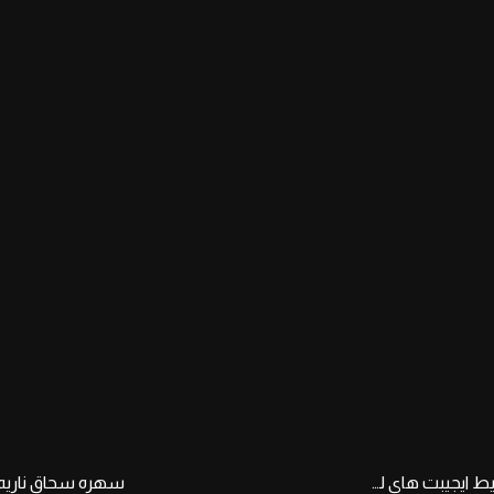
البطل المصرى الفاجر ملكه الجمال روفيدا من شراميط ايجيبت هاى ليفل