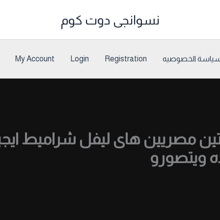
نسوانجى دوت كوم
ياسة الخصوصيه
Registration
Login
My Account
مصريين هاى ليفل شراميط ايجيبت
ه ويتصورو