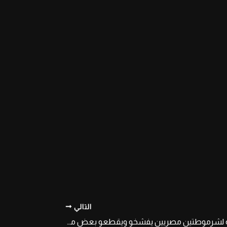
التالي
سهره سحاق ناريه لشرموطتين مصريين يفشخو ويقطعو بعض من شراميط هاى ليفل وصاحبتهم تالته تصورهم