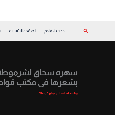
خطي
لى
لمحتوى
البحث
احدث الافلام
الصفحه الرئيسيه
س
سهره سحاق لشرموطتين 
بشعرها فى مكتب قواد
بواسطة
الساحر
/
يناير 2, 2026