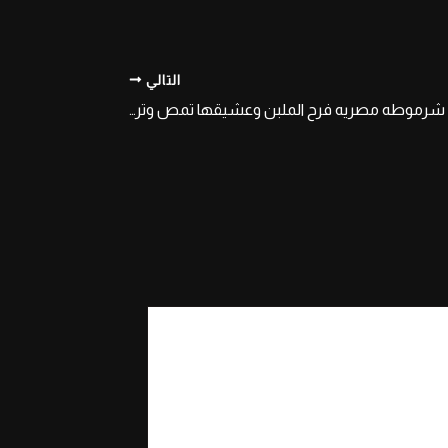
التالي
سهره مص ونيك شرموطه مصريه فرح الملبن وعشيقها تمص وترضع زبره وتركب عليه تنيكه وتقوله نفسك فى ايه عايز تنيكنى