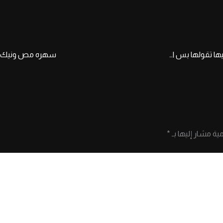
سهره نيك مصريه بتتناك فى بيتها وامها تعرص عليها تقولها بس اماما عشان البت حسن مشى
مية مشار إليها بـ
*