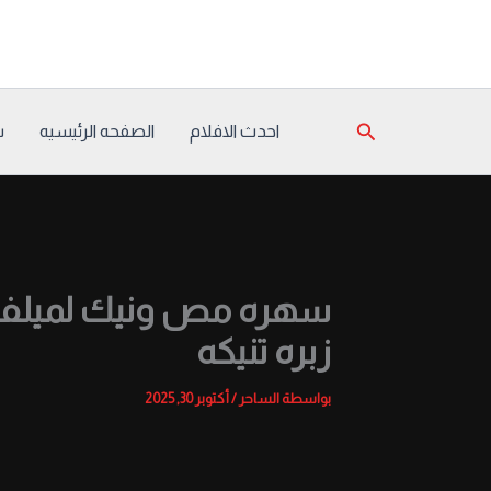
خطي
لى
لمحتوى
البحث
احدث الافلام
الصفحه الرئيسيه
س
سهره مص ونيك لميلف 
زبره تنيكه
بواسطة
الساحر
/
أكتوبر 30, 2025