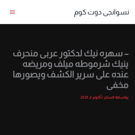
خطي
نسوانجى دوت كوم
لى
لمحتوى
– سهره نيك لدكتور عربى منحرف
ينيك شرموطه ميلف ومريضه
عنده على سرير الكشف ويصورها
مخفى
بواسطة
الساحر
/
أكتوبر 2, 2025