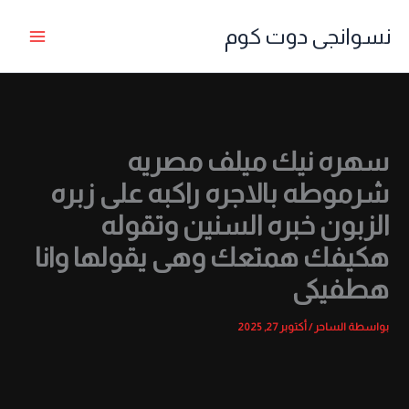
خطي
نسوانجى دوت كوم
لى
لمحتوى
سهره نيك ميلف مصريه
شرموطه بالاجره راكبه على زبره
الزبون خبره السنين وتقوله
هكيفك همتعك وهى يقولها وانا
هطفيكى
بواسطة
الساحر
/
أكتوبر 27, 2025