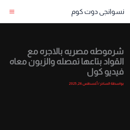
خطي
نسوانجى دوت كوم
لى
لمحتوى
شرموطه مصريه بالاجره مع
القواد بتاعها تمصله والزبون معاه
فيديو كول
بواسطة
الساحر
/
أغسطس 26, 2025