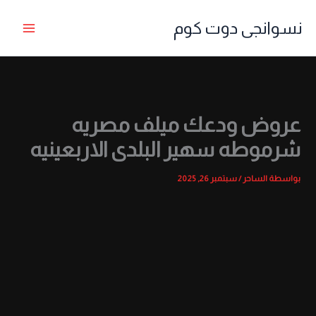
خطي
نسوانجى دوت كوم
لى
لمحتوى
عروض ودعك ميلف مصريه
شرموطه سهير البلدى الاربعينيه
بواسطة
الساحر
/
سبتمبر 26, 2025