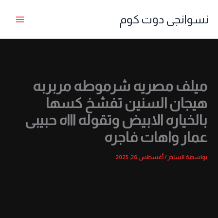
خطي
نسوانجى دوت كوم
لى
لمحتوى
ميلف مصريه شرموطه مربربه
هيجان السنين تفشخ كسها
بالخياره الابيض وتقوله اااه حبيبى
عمار واهات فاجره
بواسطة
الساحر
/
أغسطس 26, 2025