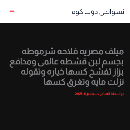
خطي
نسوانجى دوت كوم
لى
لمحتوى
ميلف مصريه فلاحه شرموطه
بجسم لبن قشطه عالمى ومدافع
بزاز تفشخ كسها خياره وتقوله
نزلت مايه وتغرق كسها
بواسطة
الساحر
/
سبتمبر 6, 2025